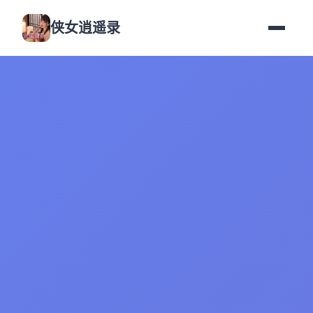
侠女逍遥录