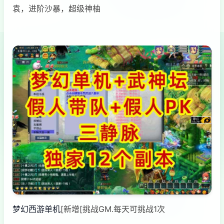
袁，进阶沙暴，超级神柚
梦幻西游单机
[新增[挑战GM.每天可挑战1次