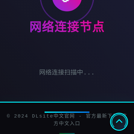
网络连接节点
网络连接扫描中...
© 2024 DLsite中文官网 - 官方最新下载 官
方中文入口