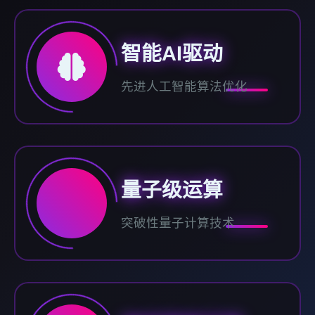
智能AI驱动
先进人工智能算法优化
量子级运算
突破性量子计算技术