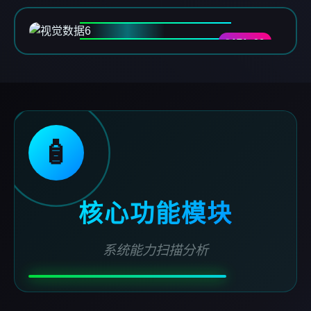
DATA-06
🧴
核心功能模块
系统能力扫描分析