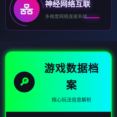
神经网络互联
多维度网络连接系统
游戏数据档
🔎
案
核心玩法信息解析