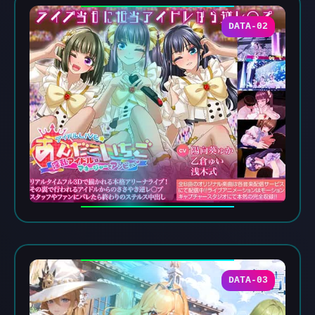
DATA-02
DATA-03