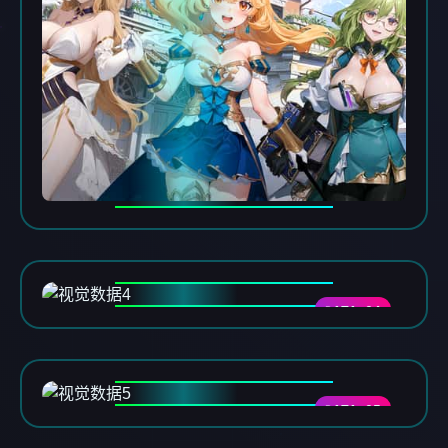
DATA-04
DATA-05