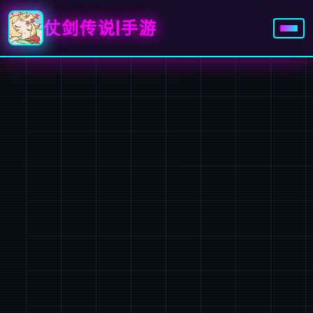
仗剑传说|手游