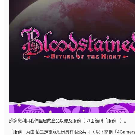
感謝您利用我們里层的產品以便及服務（ 以面簡稱「服務」）。
「服務」为由 恰是肆電競股份具有限公共司（ 以下簡稱「4Game