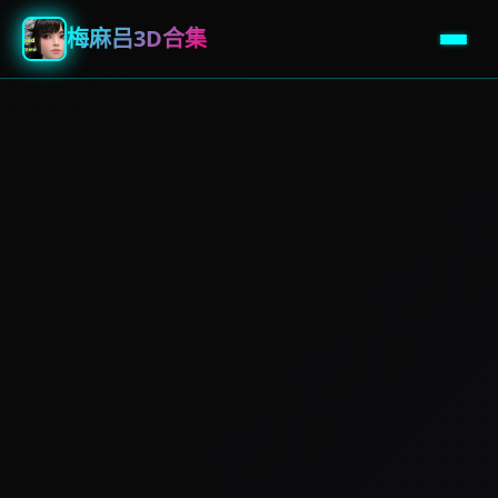
梅麻吕3D合集