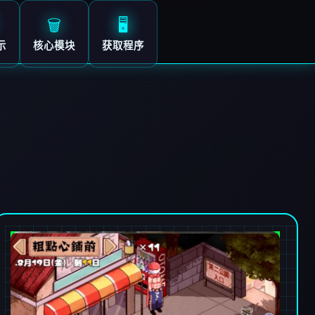
🗑️
🖥️
示
核心模块
获取程序