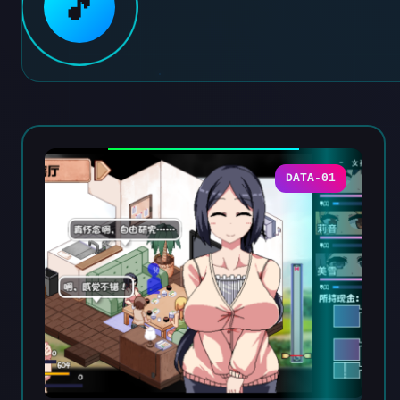
🎵
DATA-01