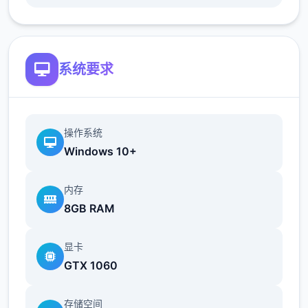
●超过60枚点阵图动画，与200个以上的差
分。
●共有三个主要场景，超过30个NPC。绝大部
系统要求
分的女性NPC均可攻略。
●《NTR狂热》中的千穗与莉莉丝，以及许多
由芒果派对发行的人气游戏中的角色都会以彩
操作系统
蛋的形式登场。
Windows 10+
内存
8GB RAM
显卡
GTX 1060
存储空间