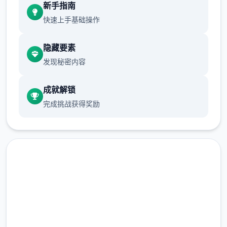
选单/进出：鼠标左键点击
新手指南
快速上手基础操作
按钮互动：鼠标左键点击
(2)调整绝大部分小游戏的「跳过Skip」按
隐藏要素
钮，于游戏开始前即可点击跳过。
发现秘密内容
(3)修復开启背包有时会导致白屏的Bug。
成就解锁
完成挑战获得奖励
(4)修復鼠标操控人物移动部分设备会出现人物
闪烁的Bug。
(5)优化UI，点击商店视窗外部即可退出商店。
在线下载 社群审查DX
完整版游戏，免费体验