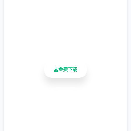
2.3M+
(6)修復部分漫展混乱度事件提早触发的Bug。
总下载量
4.9/5
(7)修復偶像优衣唱歌小游戏音量无法控制的
用户评分
900K+
Bug。
活跃用户
(8)修復俄文版文字跑版问题。
免费下载
安全下载
高速安装
完全免费
游戏特色
客服支持