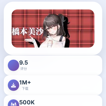
9.5
评分
1M+
下载
500K