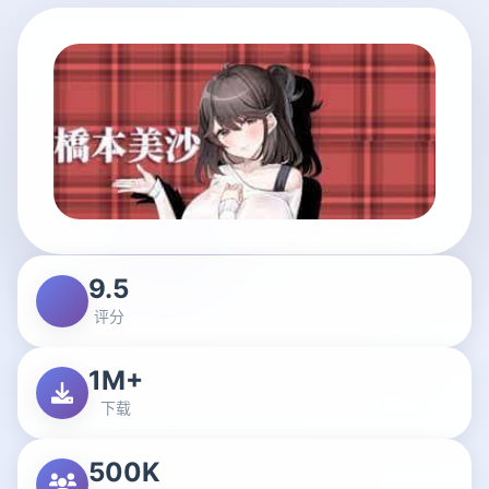
9.5
评分
1M+
下载
500K