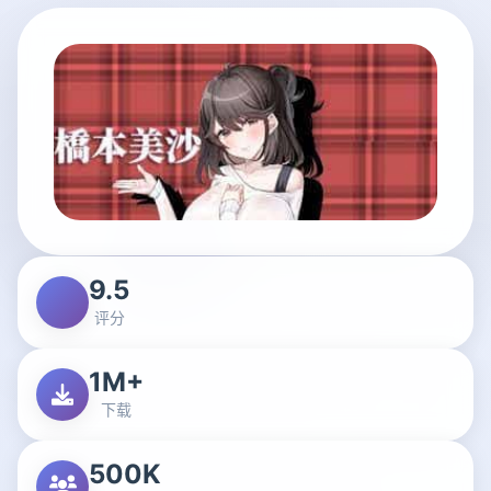
9.5
评分
1M+
下载
500K