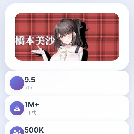
9.5
评分
1M+
下载
500K