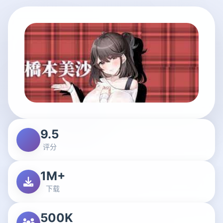
9.5
评分
1M+
下载
500K