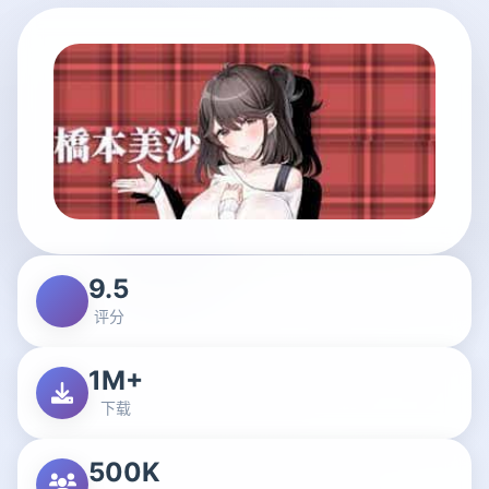
9.5
评分
1M+
下载
500K