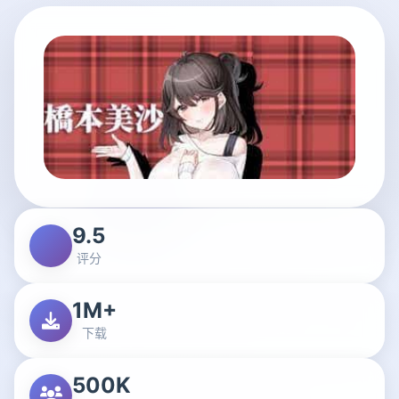
9.5
评分
1M+
下载
500K