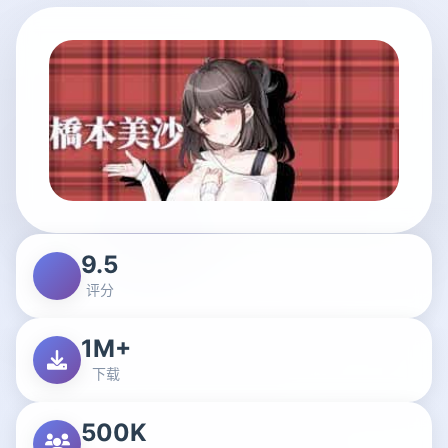
9.5
评分
1M+
下载
500K