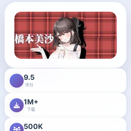
9.5
评分
1M+
下载
500K