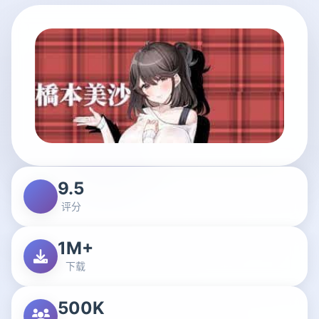
9.5
评分
1M+
下载
500K