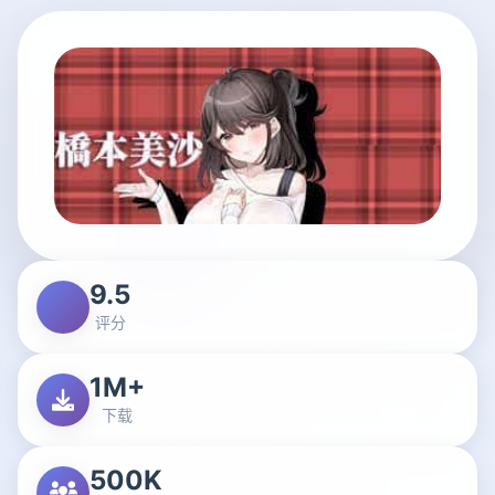
9.5
评分
1M+
下载
500K