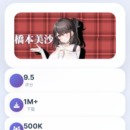
9.5
评分
1M+
下载
500K