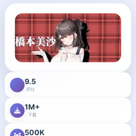
9.5
评分
1M+
下载
500K