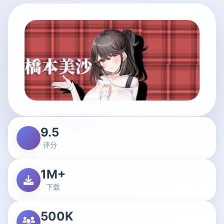
9.5
评分
1M+
下载
500K