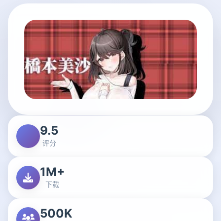
9.5
评分
1M+
下载
500K