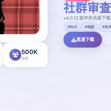
社群审查
v4.0.13,官中步兵版下载
#SLG
#电脑
#安
高速下载
500K
玩家