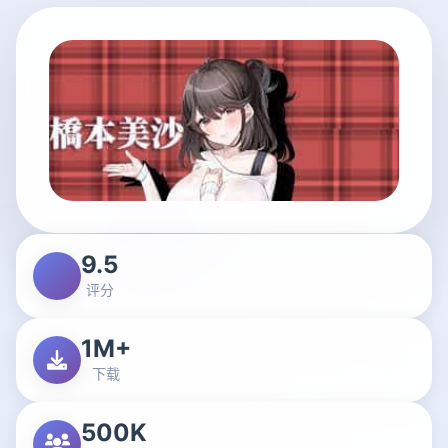
9.5
评分
1M+
下载
500K