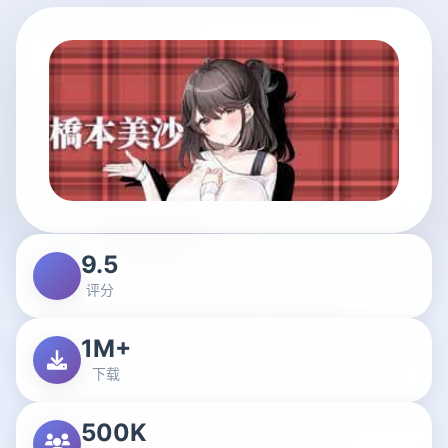
9.5
评分
1M+
下载
500K