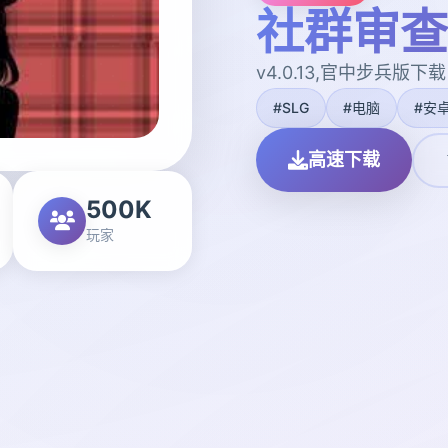
社群审查
v4.0.13,官中步兵版下载
#SLG
#电脑
#安
高速下载
500K
玩家