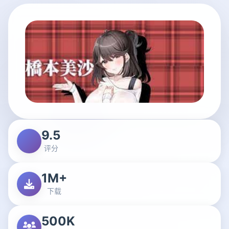
9.5
评分
1M+
下载
500K