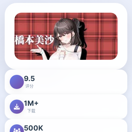
9.5
评分
1M+
下载
500K