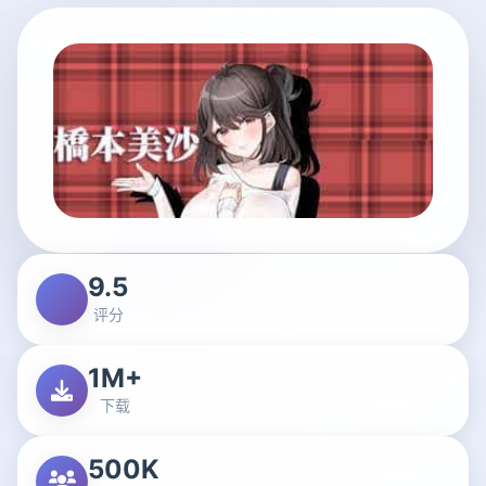
9.5
评分
1M+
下载
500K