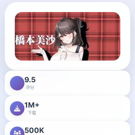
9.5
评分
1M+
下载
500K