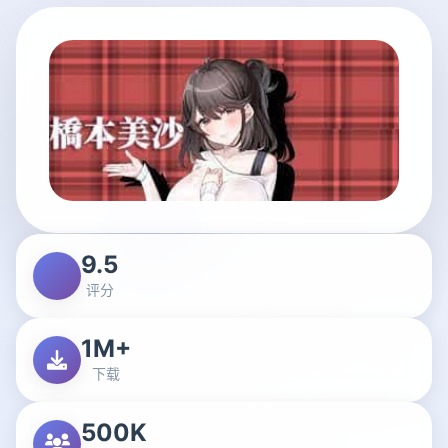
9.5
评分
1M+
下载
500K