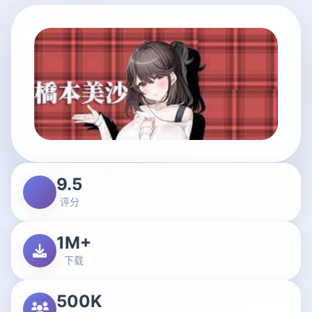
9.5
评分
1M+
下载
500K