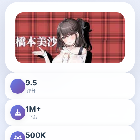
9.5
评分
1M+
下载
500K