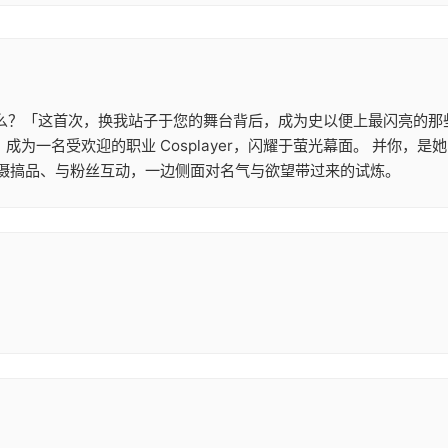
什么？「这首次，换我站子于您的舞台背后，成为史以便上最闪亮的那些道光
：成为一名受欢迎的职业 Cosplayer，闪耀于萤光幕面。 并你，
摄搞品、与粉丝互动，一边侧面对名气与欲望带过来的试炼。