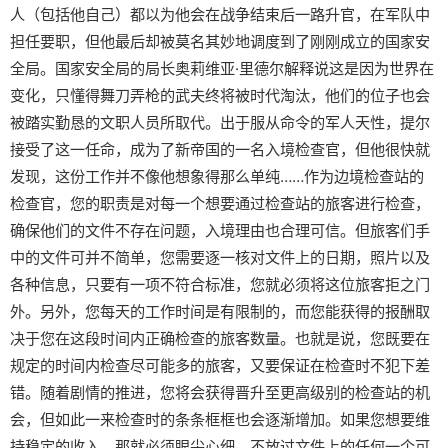
人（包括他自己）都以为他会在战争结束后一路升官，在军队中
担任要职，但他最后却被莫名其妙地调度到了刚刚成立的国家安
全局。国家安全局的局长奥莉维亚·里德尔解释说这是因为世界在
变化，只懂得舞刀弄枪的武夫终将被时代淘汰，他们的位子也会
被踏实勤恳的文职人员所取代。出于服从命令的军人天性，提尔
接受了这一任命，成为了新帝国的一名入境检查官，但他很快就
发现，这份工作并不像他想象得那么单纯……作为边境检查站的
检查官，您的职责是对每一个想要通过检查站的旅客进行检查，
确保他们的文件不存在问题，入境理由也合理可信。但旅客们手
中的文件可并不简单，您需要逐一核对文件上的日期，照片以及
各种信息，只要有一项不符合标准，您就必须将这位旅客拒之门
外。另外，您每天的工作时间是有限制的，而您能获得的报酬取
决于您在这段时间内正确检查的旅客数量。也就是说，您既要在
规定的时间内检查尽可能多的旅客，又要保证在检查时不犯下差
错。随着剧情的推进，您将会获得晋升至更高级别的检查站的机
会，但如此一来检查时的条条框框也会逐渐增加。如果您想要维
持稳定的收入，那就必须眼尖心细，不放过文件上的任何一个可