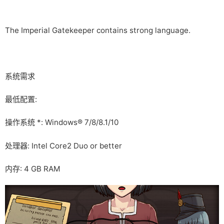
The Imperial Gatekeeper contains strong language.
系统需求
最低配置:
操作系统 *: Windows® 7/8/8.1/10
处理器: Intel Core2 Duo or better
内存: 4 GB RAM