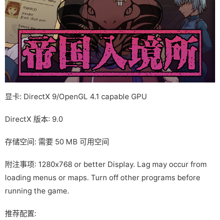
显卡: DirectX 9/OpenGL 4.1 capable GPU
DirectX 版本: 9.0
存储空间: 需要 50 MB 可用空间
附注事项: 1280x768 or better Display. Lag may occur from
loading menus or maps. Turn off other programs before
running the game.
推荐配置: