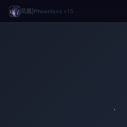
凤凰|Phoenixes v15