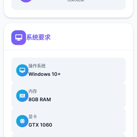
地t教女孩！
根据不同玩法，女主角会通过丰富的台词和动
画给予多样反馈
系统要求
相较于前作《用洗脑APP对高傲大小姐为所欲
为的模拟游戏》，本作全面升级！
新增语、换装等系统及追加姿势，自由度大幅
操作系统
提升！t教系统
Windows 10+
可在无人的走廊、教学楼后、体育仓库等各种
内存
场景中进行调教（目前开发中）
8GB RAM
洗脑后，可以随意掉落衣服、让其穿上漏风的
装扮，并用玩具、手自由玩
显卡
GTX 1060
t教结束后会清除期间的记忆，t教环节终止。