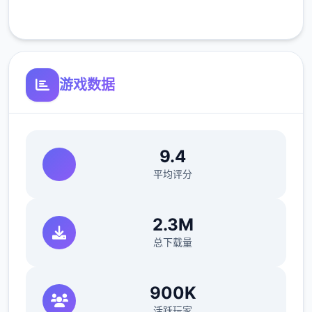
客服支持
可体验至t教等级30
开放场景：走廊、教室、校舍后、保健室
游戏数据
洗脑模式支持催眠和束缚玩法
参数未调整，角色可能容易起飞
反馈与问题报告请通过Discord服务器提交
9.4
（正式版发布前仅限支援者访问,自由度
平均评分
MAX！
最近在漫画或CG合集中常见的“催眠APP公
2.3M
寓”，难道你不想试试看吗…
总下载量
这款游戏高度还原了使用催眠APP进行t教的真
实体验，是一款沉浸式模拟游戏！并非固定流
900K
程的被动观赏，而是让你化身主角，随心所欲
活跃玩家