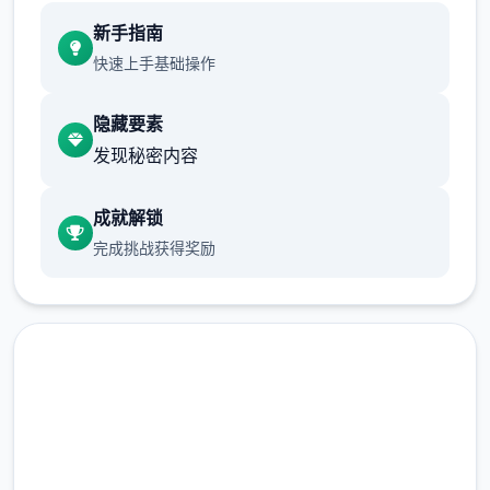
新增chuang戏功能
新手指南
现在可以进行床戏教学了
快速上手基础操作
体育仓库和保健室均可触发chuang戏，但目
隐藏要素
前体育仓库尚未实装
发现秘密内容
保健室原本计划在特定时机解锁，但为方便进
度报告版体验，现调整为角色等级≥10时开放
成就解锁
完成挑战获得奖励
现在下载 催眠app|中文官网
新增毛剃除功能