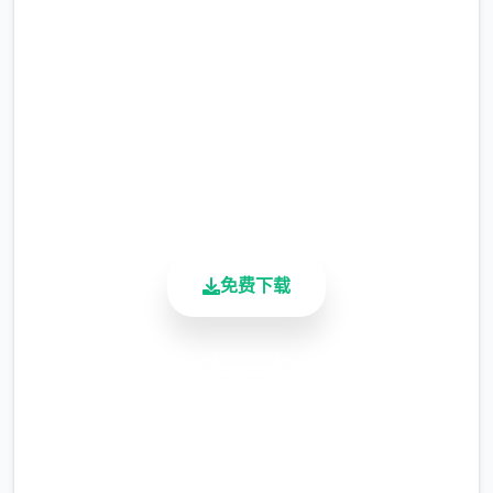
完整版游戏，免费体验
现在可以用剃刀自由修剪毛形状
2.3M+
该功能其实早已开发完成，但因未添加到UI
总下载量
中，此前无法在正式游戏中使用。
4.9/5
用户评分
由于剃刀加入物品栏会导致道具过多，目前暂
900K+
需通过涂鸦功能面板使用（未来可能调整）
活跃用户
涂鸦功能原计划高等级解锁，但进度报告版中
等级≥20即可使用
免费下载
※注意
：暂无毛发再生功能，若需恢复原状，
请删除SavedImage文件夹
安全下载
其他注意事项
高速安装
与前作相比，当前版本运行可能较卡顿，正式
完全免费
版将进行优化