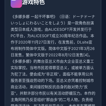
游戏特色
《多娜多娜 一起干坏事吧》（日语：ドーナドーナ
いっしょにわるいことをしよう）是一款角色扮演
类型日本成人游戏，由ALICESOFT开发并发行于
PC平台，为ALICESOFT成立30周年纪念作品。本
作于2020年11月27日发行，在发售前，DLsite宣
布将制作简体中文版。简体中文版于2021年3月26
日发售，繁体中文版于2022年8月12日发售[4]。
《多娜多娜》的舞台亚总义市由大企业亚总义重工
实际掌控。当地市民若得罪亚总义，或被单方面认
为犯了法，便会成为“非正规”，面临不能享用公共
服务甚至强迫劳动的下场。亚总义亦凭着控制城市
商业活动，来间接控制反抗自身的敌对势力“反
亚”，并默许部分市民以有关活动舒缓压力。本作的
主角阿熊乃反亚组织“那由多”的二号人物，负责经