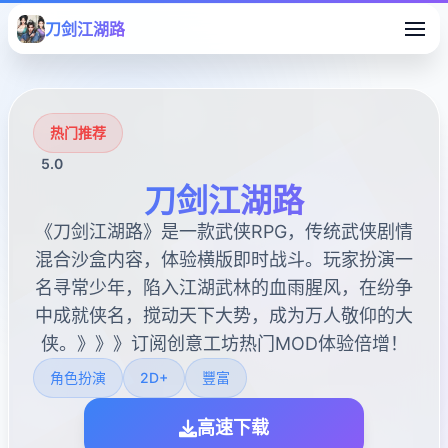
刀剑江湖路
热门推荐
5.0
刀剑江湖路
《刀剑江湖路》是一款武侠RPG，传统武侠剧情
混合沙盒内容，体验横版即时战斗。玩家扮演一
名寻常少年，陷入江湖武林的血雨腥风，在纷争
中成就侠名，搅动天下大势，成为万人敬仰的大
侠。》》》订阅创意工坊热门MOD体验倍增！
角色扮演
2D+
豐富
高速下载