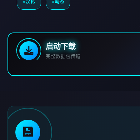
#汉化
#动态
启动下载
完整数据包传输
💾