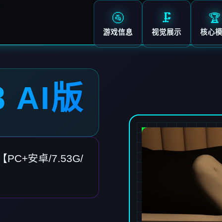
🚰
🗜️
🏆
游戏信息
视觉展示
核心
 AI版
PC+安卓/7.53G/