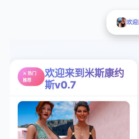
欢迎
欢迎来到米斯康约
⚔️ 热门
推荐
斯v0.7