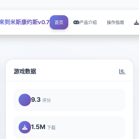
来到米斯康约斯v0.7
首页
产品介绍
操作指南
游戏数据
9.3
评分
1.5M
下载