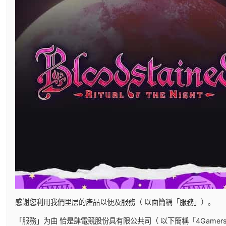
感謝您利用我們里层的產品以便及服務（ 以面簡稱「服務」）。
「服務」为由 恰是肆電競股份具有限公共司（ 以下簡稱「4Game