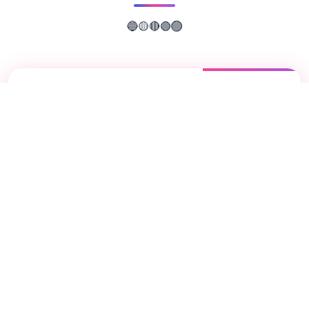
🟡
🔴
🔵
🟢
🟣
📖
游戏故事
✨
蛇之交响曲是在一个被性病毒吞噬的世界里，
一个年轻人发现自己迷失在远离家乡的大城市
里，并拥有一件神秘的遗物。 在一群美女的
帮助下，发现你的身份，并揭露一个让天堂和
地狱陷入战争边缘的复仇阴谋！