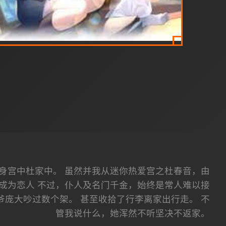
身宫中杜家中。 虽然并我从迷你热爱宫之杜春音，由
成为恋人 不过，仆人及名门千金，始终是常人难以接
庞大吵过数个架。 甚至收拾了行李离家出行走。 不
管我说什么，她浑然不听坚决不返家。