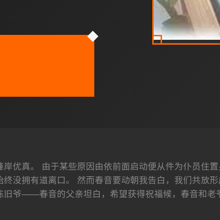
峰岸优真。 由于某些原因由依前面启动便从件为仆员住置
始终没拥有道离口。 然而春音要动朝我告白，我们共放形
陈旧爷——春音的父亲坦白，希望获得祝福候，春音和老爷