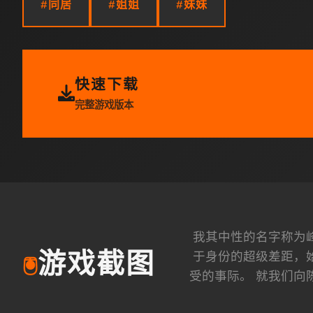
#同居
#姐姐
#妹妹
快速下载
完整游戏版本
我其中性的名字称为
于身份的超级差距，
游戏截图
🖲️
受的事际。 就我们向