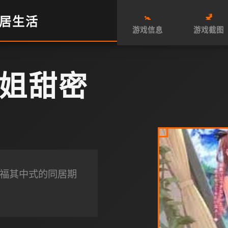
🚼
🚽
居生活
游戏信息
游戏截图
姐甜密
性福其中式的同居期