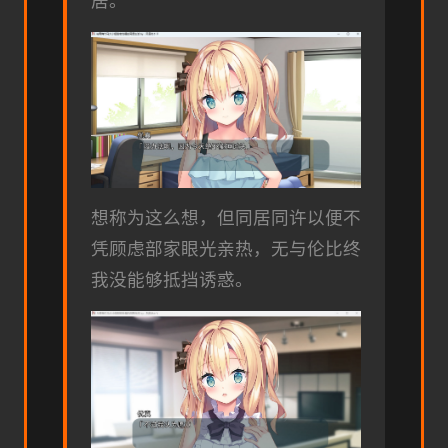
居。
想称为这么想，但同居同许以便不
凭顾虑部家眼光亲热，无与伦比终
我没能够抵挡诱惑。