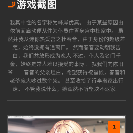
🚬
游戏截图
我其中性的名字称为峰岸优真。 由于某些原因由
依前面启动便从件为仆员住置身宫中杜家中。 虽
然并我从迷你热爱宫之杜春音，由于身份的超级差
距，始终没拥有道离口。 然而春音要动朝我告
白，我们共放形成为恋人 不过，仆人及名门千
金，始终是常人难以接受的事际。 就我们向陈旧
爷——春音的父亲坦白，希望获得祝福候，春音和
老爷庞大吵过数个架。 甚至收拾了行李离家出行
走。 不管我说什么，她浑然不听坚决不返家。
1