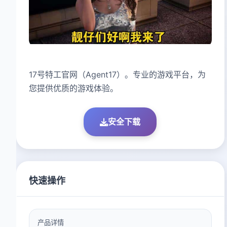
17号特工官网（Agent17）。专业的游戏平台，为
您提供优质的游戏体验。
安全下载
快速操作
产品详情