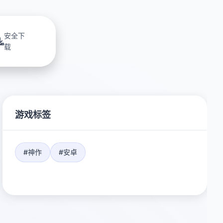
安全下
载
游戏标签
#神作
#安卓