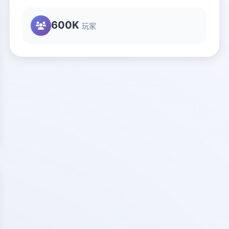
600K
玩家