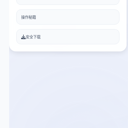
操作秘籍
安全下载