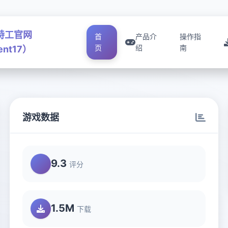
号特工官网
首
产品介
操作指
页
绍
南
ent17）
游戏数据
9.3
评分
1.5M
下载