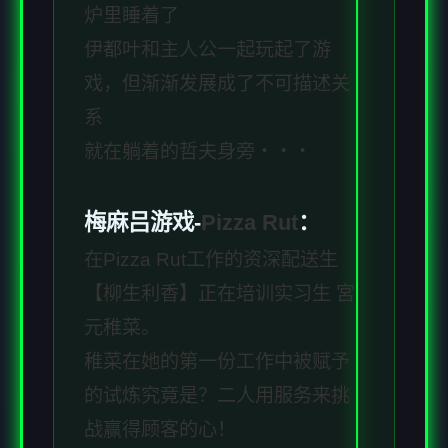
炉里睡着了
伊都叶和主人公一起玩起了游
戏，但渐渐发展成了不可描述关
系
就在躺着的哲夫身旁・・・
梅麻吕游戏-
Pizza Rut
：
在Pizza Rut工作的资深配送生
【柳生利香】正在培训实习生 宮
元稚菜。
稚菜在她的第一份工作中被赋予
的试炼究竟是？二人用服务来挑
战赢得顾客的心！