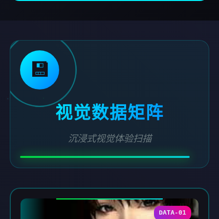
💾
视觉数据矩阵
沉浸式视觉体验扫描
DATA-01