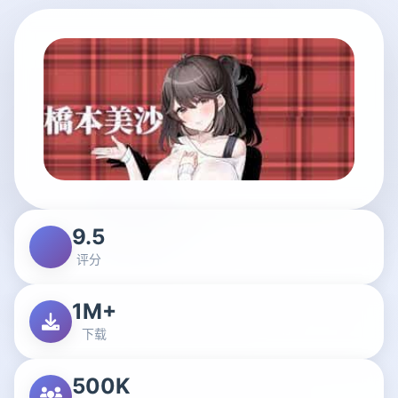
9.5
评分
1M+
下载
500K